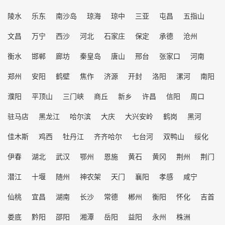
陵水
乐东
南沙岛
琼海
琼中
三亚
屯昌
五指山
文昌
万宁
西沙
河北
石家庄
保定
承德
沧州
衡水
邯郸
廊坊
秦皇岛
唐山
邢台
张家口
河南
郑州
安阳
鹤壁
焦作
济源
开封
洛阳
漯河
南阳
濮阳
平顶山
三门峡
商丘
新乡
许昌
信阳
周口
驻马店
黑龙江
哈尔滨
大庆
大兴安岭
鹤岗
黑河
佳木斯
鸡西
牡丹江
齐齐哈尔
七台河
双鸭山
绥化
伊春
湖北
武汉
鄂州
恩施
黄石
黄冈
荆州
荆门
潜江
十堰
随州
神农架
天门
襄阳
孝感
咸宁
仙桃
宜昌
湖南
长沙
常德
郴州
衡阳
怀化
吉首
娄底
黔阳
邵阳
湘潭
岳阳
益阳
永州
株洲