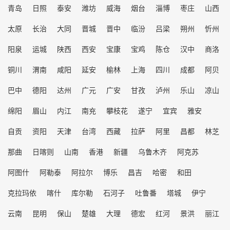
青岛
日照
泰安
潍坊
威海
烟台
淄博
枣庄
山西
太原
长治
大同
晋城
晋中
临汾
吕梁
朔州
忻州
阳泉
运城
陕西
西安
宝康
宝鸡
陈仓
汉中
商洛
铜川
渭南
咸阳
延安
榆林
上海
四川
成都
阿贝
巴中
德阳
达州
广元
广安
甘孜
泸州
乐山
凉山
绵阳
眉山
内江
南充
攀枝花
遂宁
宜宾
雅安
自贡
资阳
天津
台湾
西藏
拉萨
阿里
昌都
林芝
那曲
日喀则
山南
香港
新疆
乌鲁木齐
阿克苏
阿图什
阿勒泰
阿拉尔
博乐
昌吉
哈密
和田
克拉玛依
喀什
库尔勒
石河子
吐鲁番
塔城
伊宁
云南
昆明
保山
楚雄
大理
德宏
红河
景洪
丽江