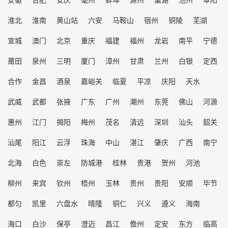
淮北
淮南
黄山站
六安
马鞍山
宿州
铜陵
芜湖
宣城
澳门
北京
重庆
福建
福州
龙岩
南平
宁德
莆田
泉州
三明
厦门
漳州
甘肃
兰州
白银
定西
合作
金昌
酒泉
嘉峪关
临夏
平凉
庆阳
天水
武威
武都
张掖
广东
广州
潮州
东莞
佛山
河源
惠州
江门
揭阳
梅州
茂名
清远
深圳
汕头
韶关
汕尾
阳江
云浮
珠海
中山
湛江
肇庆
广西
南宁
北海
白色
崇左
防城港
桂林
贵港
贺州
河池
柳州
来宾
钦州
梧州
玉林
贵州
贵阳
安顺
毕节
都匀
凯里
六盘水
晴隆
铜仁
兴义
遵义
海南
海口
白沙
保亭
澄迈
昌江
儋州
定安
东方
临高