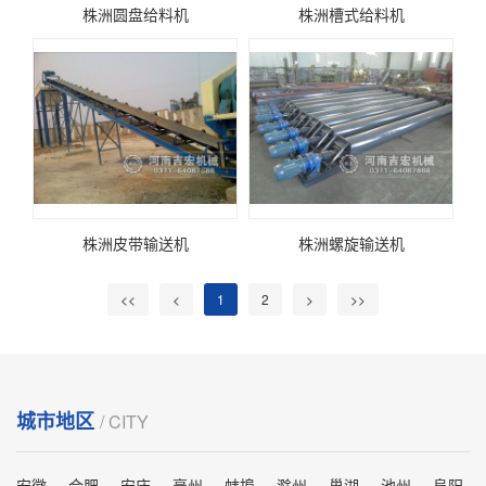
株洲圆盘给料机
株洲槽式给料机
株洲皮带输送机
株洲螺旋输送机
<<
<
1
2
>
>>
城市地区
/ CITY
安徽
合肥
安庆
毫州
蚌埠
滁州
巢湖
池州
阜阳