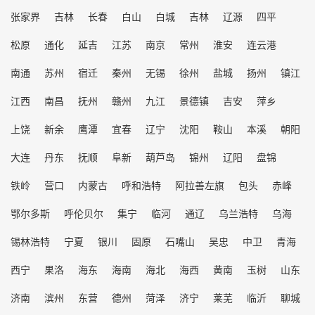
张家界
吉林
长春
白山
白城
吉林
辽源
四平
松原
通化
延吉
江苏
南京
常州
淮安
连云港
南通
苏州
宿迁
秦州
无锡
徐州
盐城
扬州
镇江
江西
南昌
抚州
赣州
九江
景德镇
吉安
萍乡
上饶
新余
鹰潭
宜春
辽宁
沈阳
鞍山
本溪
朝阳
大连
丹东
抚顺
阜新
葫芦岛
锦州
辽阳
盘锦
铁岭
营口
内蒙古
呼和浩特
阿拉善左旗
包头
赤峰
鄂尔多斯
呼伦贝尔
集宁
临河
通辽
乌兰浩特
乌海
锡林浩特
宁夏
银川
固原
石嘴山
吴忠
中卫
青海
西宁
果洛
海东
海南
海北
海西
黄南
玉树
山东
济南
滨州
东营
德州
菏泽
济宁
莱芜
临沂
聊城