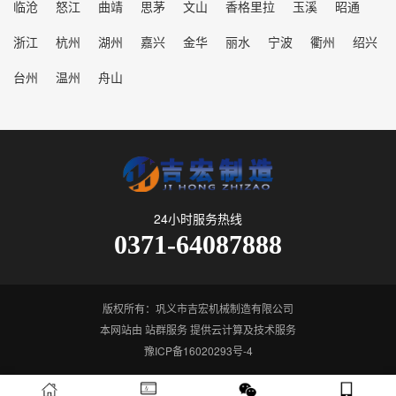
临沧
怒江
曲靖
思茅
文山
香格里拉
玉溪
昭通
浙江
杭州
湖州
嘉兴
金华
丽水
宁波
衢州
绍兴
台州
温州
舟山
24小时服务热线
0371-64087888
版权所有：巩义市吉宏机械制造有限公司
本网站由
站群服务
提供云计算及技术服务
豫ICP备16020293号-4