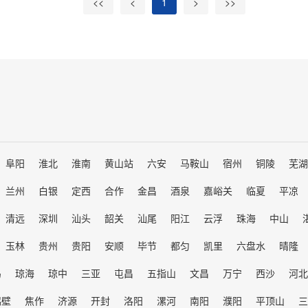
<<
<
1
>
>>
阜阳
淮北
淮南
黄山站
六安
马鞍山
宿州
铜陵
芜湖
兰州
白银
定西
合作
金昌
酒泉
嘉峪关
临夏
平凉
清远
深圳
汕头
韶关
汕尾
阳江
云浮
珠海
中山
玉林
贵州
贵阳
安顺
毕节
都匀
凯里
六盘水
晴隆
岛
琼海
琼中
三亚
屯昌
五指山
文昌
万宁
西沙
河北
鹤壁
焦作
济源
开封
洛阳
漯河
南阳
濮阳
平顶山
三