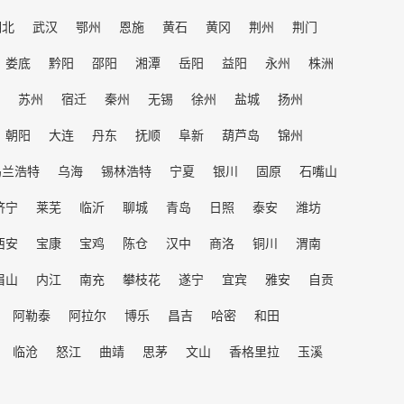
湖北
武汉
鄂州
恩施
黄石
黄冈
荆州
荆门
娄底
黔阳
邵阳
湘潭
岳阳
益阳
永州
株洲
苏州
宿迁
秦州
无锡
徐州
盐城
扬州
朝阳
大连
丹东
抚顺
阜新
葫芦岛
锦州
乌兰浩特
乌海
锡林浩特
宁夏
银川
固原
石嘴山
济宁
莱芜
临沂
聊城
青岛
日照
泰安
潍坊
西安
宝康
宝鸡
陈仓
汉中
商洛
铜川
渭南
眉山
内江
南充
攀枝花
遂宁
宜宾
雅安
自贡
阿勒泰
阿拉尔
博乐
昌吉
哈密
和田
临沧
怒江
曲靖
思茅
文山
香格里拉
玉溪