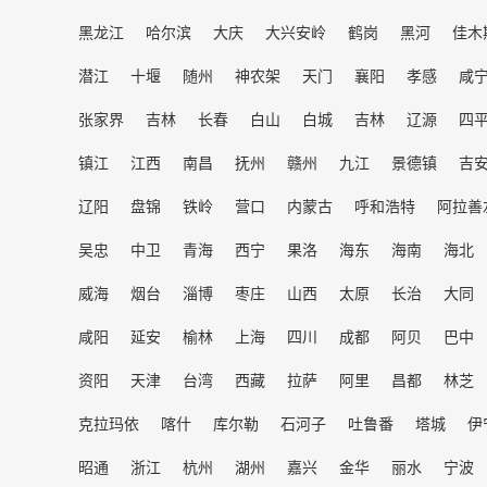
黑龙江
哈尔滨
大庆
大兴安岭
鹤岗
黑河
佳木
潜江
十堰
随州
神农架
天门
襄阳
孝感
咸
张家界
吉林
长春
白山
白城
吉林
辽源
四
镇江
江西
南昌
抚州
赣州
九江
景德镇
吉
辽阳
盘锦
铁岭
营口
内蒙古
呼和浩特
阿拉善
吴忠
中卫
青海
西宁
果洛
海东
海南
海北
威海
烟台
淄博
枣庄
山西
太原
长治
大同
咸阳
延安
榆林
上海
四川
成都
阿贝
巴中
资阳
天津
台湾
西藏
拉萨
阿里
昌都
林芝
克拉玛依
喀什
库尔勒
石河子
吐鲁番
塔城
伊
昭通
浙江
杭州
湖州
嘉兴
金华
丽水
宁波