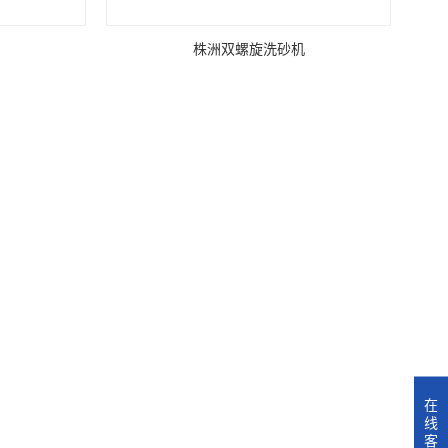
株洲双螺旋洗砂机
在
线
客