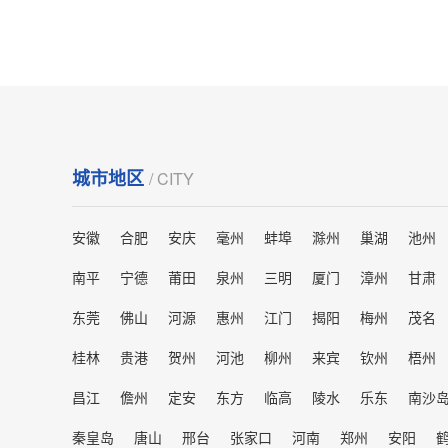
城市地区
/ CITY
安徽
合肥
安庆
毫州
蚌埠
滁州
巢湖
池州
南平
宁德
莆田
泉州
三明
厦门
漳州
甘肃
东莞
佛山
河源
惠州
江门
揭阳
梅州
茂名
桂林
贵港
贺州
河池
柳州
来宾
钦州
梧州
昌江
儋州
定安
东方
临高
陵水
乐东
南沙
秦皇岛
唐山
邢台
张家口
河南
郑州
安阳