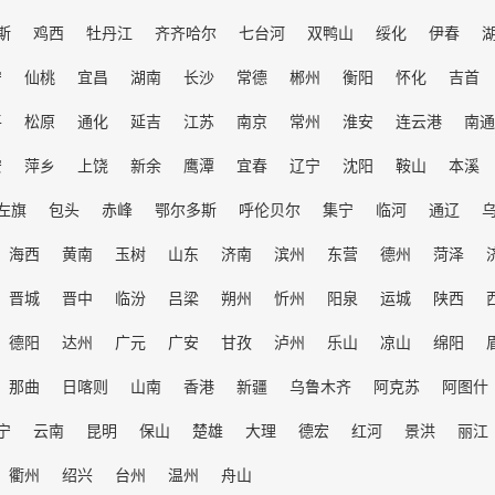
斯
鸡西
牡丹江
齐齐哈尔
七台河
双鸭山
绥化
伊春
宁
仙桃
宜昌
湖南
长沙
常德
郴州
衡阳
怀化
吉首
平
松原
通化
延吉
江苏
南京
常州
淮安
连云港
南通
安
萍乡
上饶
新余
鹰潭
宜春
辽宁
沈阳
鞍山
本溪
左旗
包头
赤峰
鄂尔多斯
呼伦贝尔
集宁
临河
通辽
海西
黄南
玉树
山东
济南
滨州
东营
德州
菏泽
晋城
晋中
临汾
吕梁
朔州
忻州
阳泉
运城
陕西
德阳
达州
广元
广安
甘孜
泸州
乐山
凉山
绵阳
那曲
日喀则
山南
香港
新疆
乌鲁木齐
阿克苏
阿图什
宁
云南
昆明
保山
楚雄
大理
德宏
红河
景洪
丽江
衢州
绍兴
台州
温州
舟山