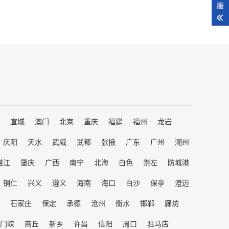
服
宣城
澳门
北京
重庆
福建
福州
龙岩
庆阳
天水
武威
武都
张掖
广东
广州
潮州
湛江
肇庆
广西
南宁
北海
白色
崇左
防城港
铜仁
兴义
遵义
海南
海口
白沙
保亭
澄迈
石家庄
保定
承德
沧州
衡水
邯郸
廊坊
门峡
商丘
新乡
许昌
信阳
周口
驻马店