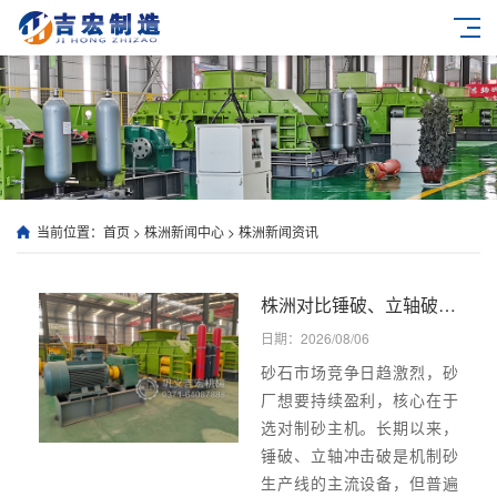
当前位置：
首页
>
株洲新闻中心
>
株洲新闻资讯
株洲对比锤破、立轴破优势明显,这款对辊制砂机粒型更好、磨损更低、运维更省!
日期：2026/08/06
砂石市场竞争日趋激烈，砂
厂想要持续盈利，核心在于
选对制砂主机。长期以来，
锤破、立轴冲击破是机制砂
生产线的主流设备，但普遍