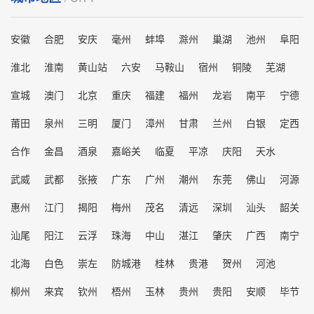
安徽
合肥
安庆
毫州
蚌埠
滁州
巢湖
池州
阜阳
淮北
淮南
黄山站
六安
马鞍山
宿州
铜陵
芜湖
宣城
澳门
北京
重庆
福建
福州
龙岩
南平
宁德
莆田
泉州
三明
厦门
漳州
甘肃
兰州
白银
定西
合作
金昌
酒泉
嘉峪关
临夏
平凉
庆阳
天水
武威
武都
张掖
广东
广州
潮州
东莞
佛山
河源
惠州
江门
揭阳
梅州
茂名
清远
深圳
汕头
韶关
汕尾
阳江
云浮
珠海
中山
湛江
肇庆
广西
南宁
北海
白色
崇左
防城港
桂林
贵港
贺州
河池
柳州
来宾
钦州
梧州
玉林
贵州
贵阳
安顺
毕节