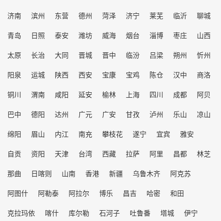
济南
滨州
东营
德州
菏泽
济宁
莱芜
临沂
聊城
青岛
日照
泰安
潍坊
威海
烟台
淄博
枣庄
山西
太原
长治
大同
晋城
晋中
临汾
吕梁
朔州
忻州
阳泉
运城
陕西
西安
宝康
宝鸡
陈仓
汉中
商洛
铜川
渭南
咸阳
延安
榆林
上海
四川
成都
阿贝
巴中
德阳
达州
广元
广安
甘孜
泸州
乐山
凉山
绵阳
眉山
内江
南充
攀枝花
遂宁
宜宾
雅安
自贡
资阳
天津
台湾
西藏
拉萨
阿里
昌都
林芝
那曲
日喀则
山南
香港
新疆
乌鲁木齐
阿克苏
阿图什
阿勒泰
阿拉尔
博乐
昌吉
哈密
和田
克拉玛依
喀什
库尔勒
石河子
吐鲁番
塔城
伊宁