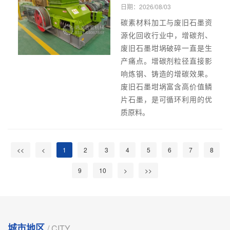
日期：2026/08/03
碳素材料加工与废旧石墨资
源化回收行业中，增碳剂、
废旧石墨坩埚破碎一直是生
产痛点。增碳剂粒径直接影
响炼钢、铸造的增碳效果。
废旧石墨坩埚富含高价值鳞
片石墨，是可循环利用的优
质原料。
<<
<
1
2
3
4
5
6
7
8
9
10
>
>>
城市地区
/ CITY