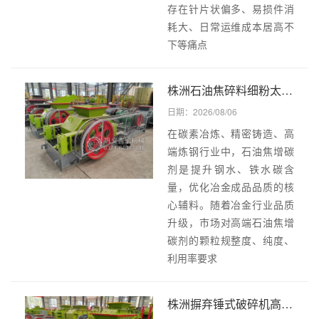
存在针片状偏多、易损件消
耗大、日常运维成本居高不
下等痛点
株洲石油焦碎料细粉太多没法做高端增碳剂,原来是破碎设备选错,双齿辊轻松保住合格颗粒!
日期：2026/08/06
在碳素冶炼、精密铸造、高
端炼钢行业中，石油焦增碳
剂是提升钢水、铁水碳含
量，优化冶金成品品质的核
心辅料。随着冶金行业品质
升级，市场对高端石油焦增
碳剂的颗粒规整度、纯度、
利用率要求
株洲摒弃锤式破碎机高粉尘、细粉过多弊端,双齿辊剪切碾压破碎模式为何更契合玻璃瓶、碎玻璃资源化处理!