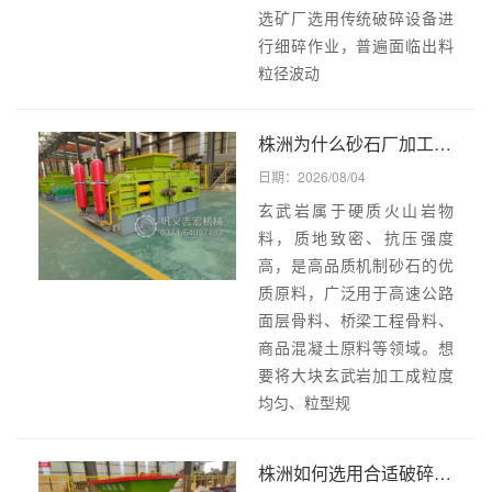
选矿厂选用传统破碎设备进
行细碎作业，普遍面临出料
粒径波动
株洲为什么砂石厂加工玄武岩优先选用对辊制砂机？耐磨材质加持低能耗运行优势全方位解析！
日期：2026/08/04
玄武岩属于硬质火山岩物
料，质地致密、抗压强度
高，是高品质机制砂石的优
质原料，广泛用于高速公路
面层骨料、桥梁工程骨料、
商品混凝土原料等领域。想
要将大块玄武岩加工成粒度
均匀、粒型规
株洲如何选用合适破碎设备？解析双齿辊破碎机适配增碳剂、石墨坩埚破碎的核心优势！