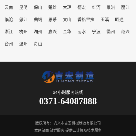
云南
昆明
保山
楚雄
大理
德宏
红河
景洪
丽江
临沧
怒江
曲靖
思茅
文山
香格里拉
玉溪
昭通
浙江
杭州
湖州
嘉兴
金华
丽水
宁波
衢州
绍兴
台州
温州
舟山
24小时服务热线
0371-64087888
版权所有：巩义市吉宏机械制造有限公司
本网站由
站群服务
提供云计算及技术服务