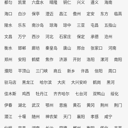
都匀
凯里
六盘水
晴隆
铜仁
兴义
遵义
海南
海口
白沙
保亭
澄迈
昌江
儋州
定安
东方
临高
陵水
乐东
南沙岛
琼海
琼中
三亚
屯昌
五指山
文昌
万宁
西沙
河北
石家庄
保定
承德
沧州
衡水
邯郸
廊坊
秦皇岛
唐山
邢台
张家口
河南
郑州
安阳
鹤壁
焦作
济源
开封
洛阳
漯河
南阳
濮阳
平顶山
三门峡
商丘
新乡
许昌
信阳
周口
驻马店
黑龙江
哈尔滨
大庆
大兴安岭
鹤岗
黑河
佳木斯
鸡西
牡丹江
齐齐哈尔
七台河
双鸭山
绥化
伊春
湖北
武汉
鄂州
恩施
黄石
黄冈
荆州
荆门
潜江
十堰
随州
神农架
天门
襄阳
孝感
咸宁
仙桃
宜昌
湖南
长沙
常德
郴州
衡阳
怀化
吉首