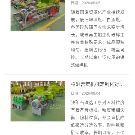
日期：2026/08/05
随着固废资源化产业持续发
展，废旧啤酒瓶、白酒瓶、
各类碎玻璃回收需求稳步增
长。玻璃再生加工对破碎工
序有着特殊要求：成品颗粒
均匀、细粉占比低、粉尘可
控。长期以来广泛应用的锤
式破碎机
株洲吉宏机械定制化对辊破碎机,专为铁矿石磁选细碎打造,粒度 3-15mm 自由可调!
日期：2026/08/04
铁矿石磁选工序对入料粒度
有着严苛标准，粒度粗细失
衡、粉料过多，都会直接降
低磁选分选效率，影响铁精
矿回收率。长期以来，不少