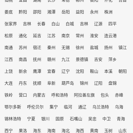
娄底
黔阳
邵阳
湘潭
岳阳
益阳
永州
株洲
张家界
吉林
长春
白山
白城
吉林
辽源
四平
松原
通化
延吉
江苏
南京
常州
淮安
连云港
南通
苏州
宿迁
秦州
无锡
徐州
盐城
扬州
镇江
江西
南昌
抚州
赣州
九江
景德镇
吉安
萍乡
上饶
新余
鹰潭
宜春
辽宁
沈阳
鞍山
本溪
朝阳
大连
丹东
抚顺
阜新
葫芦岛
锦州
辽阳
盘锦
铁岭
营口
内蒙古
呼和浩特
阿拉善左旗
包头
赤峰
鄂尔多斯
呼伦贝尔
集宁
临河
通辽
乌兰浩特
乌海
锡林浩特
宁夏
银川
固原
石嘴山
吴忠
中卫
青海
西宁
果洛
海东
海南
海北
海西
黄南
玉树
山东