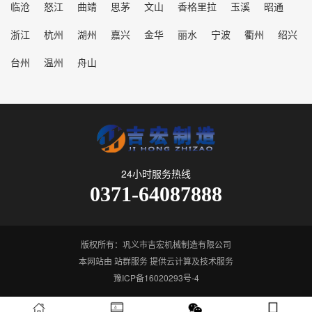
临沧
怒江
曲靖
思茅
文山
香格里拉
玉溪
昭通
浙江
杭州
湖州
嘉兴
金华
丽水
宁波
衢州
绍兴
台州
温州
舟山
24小时服务热线
0371-64087888
版权所有：巩义市吉宏机械制造有限公司
本网站由
站群服务
提供云计算及技术服务
豫ICP备16020293号-4