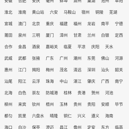
安徽
合肥
安庆
毫州
蚌埠
滁州
巢湖
池州
阜阳
淮北
淮南
黄山站
六安
马鞍山
宿州
铜陵
芜湖
宣城
澳门
北京
重庆
福建
福州
龙岩
南平
宁德
莆田
泉州
三明
厦门
漳州
甘肃
兰州
白银
定西
合作
金昌
酒泉
嘉峪关
临夏
平凉
庆阳
天水
武威
武都
张掖
广东
广州
潮州
东莞
佛山
河源
惠州
江门
揭阳
梅州
茂名
清远
深圳
汕头
韶关
汕尾
阳江
云浮
珠海
中山
湛江
肇庆
广西
南宁
北海
白色
崇左
防城港
桂林
贵港
贺州
河池
柳州
来宾
钦州
梧州
玉林
贵州
贵阳
安顺
毕节
都匀
凯里
六盘水
晴隆
铜仁
兴义
遵义
海南
海口
白沙
保亭
澄迈
昌江
儋州
定安
东方
临高