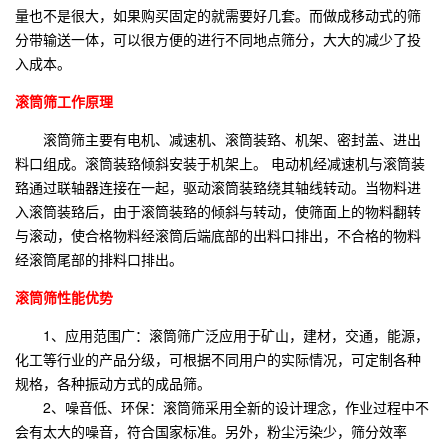
量也不是很大，如果购买固定的就需要好几套。而做成移动式的筛
分带输送一体，可以很方便的进行不同地点筛分，大大的减少了投
入成本。
滚筒筛工作原理
滚筒筛主要有电机、减速机、滚筒装臵、机架、密封盖、进出
料口组成。滚筒装臵倾斜安装于机架上。 电动机经减速机与滚筒装
臵通过联轴器连接在一起，驱动滚筒装臵绕其轴线转动。当物料进
入滚筒装臵后，由于滚筒装臵的倾斜与转动，使筛面上的物料翻转
与滚动，使合格物料经滚筒后端底部的出料口排出，不合格的物料
经滚筒尾部的排料口排出。
滚筒筛性能优势
1、应用范围广：滚筒筛广泛应用于矿山，建材，交通，能源，
化工等行业的产品分级，可根据不同用户的实际情况，可定制各种
规格，各种振动方式的成品筛。
2、噪音低、环保：滚筒筛采用全新的设计理念，作业过程中不
会有太大的噪音，符合国家标准。另外，粉尘污染少，筛分效率