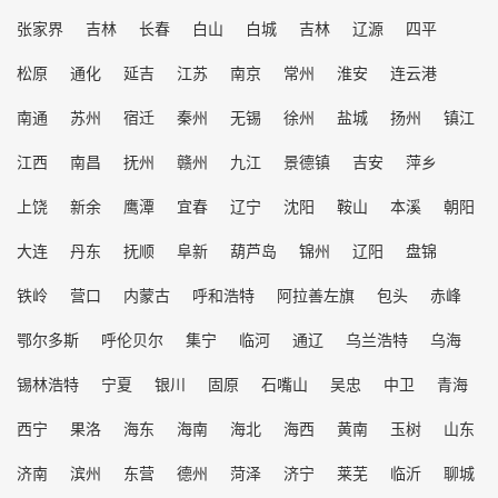
张家界
吉林
长春
白山
白城
吉林
辽源
四平
松原
通化
延吉
江苏
南京
常州
淮安
连云港
南通
苏州
宿迁
秦州
无锡
徐州
盐城
扬州
镇江
江西
南昌
抚州
赣州
九江
景德镇
吉安
萍乡
上饶
新余
鹰潭
宜春
辽宁
沈阳
鞍山
本溪
朝阳
大连
丹东
抚顺
阜新
葫芦岛
锦州
辽阳
盘锦
铁岭
营口
内蒙古
呼和浩特
阿拉善左旗
包头
赤峰
鄂尔多斯
呼伦贝尔
集宁
临河
通辽
乌兰浩特
乌海
锡林浩特
宁夏
银川
固原
石嘴山
吴忠
中卫
青海
西宁
果洛
海东
海南
海北
海西
黄南
玉树
山东
济南
滨州
东营
德州
菏泽
济宁
莱芜
临沂
聊城