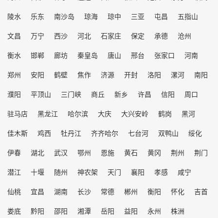
陵水
乐东
南沙岛
琼海
琼中
三亚
屯昌
五指山
文昌
万宁
西沙
河北
石家庄
保定
承德
沧州
衡水
邯郸
廊坊
秦皇岛
唐山
邢台
张家口
河南
郑州
安阳
鹤壁
焦作
济源
开封
洛阳
漯河
南阳
濮阳
平顶山
三门峡
商丘
新乡
许昌
信阳
周口
驻马店
黑龙江
哈尔滨
大庆
大兴安岭
鹤岗
黑河
佳木斯
鸡西
牡丹江
齐齐哈尔
七台河
双鸭山
绥化
伊春
湖北
武汉
鄂州
恩施
黄石
黄冈
荆州
荆门
潜江
十堰
随州
神农架
天门
襄阳
孝感
咸宁
仙桃
宜昌
湖南
长沙
常德
郴州
衡阳
怀化
吉首
娄底
黔阳
邵阳
湘潭
岳阳
益阳
永州
株洲