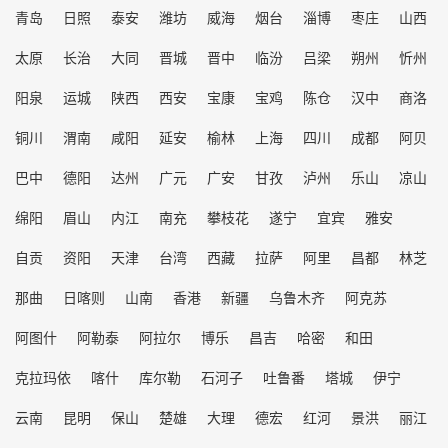
青岛
日照
泰安
潍坊
威海
烟台
淄博
枣庄
山西
太原
长治
大同
晋城
晋中
临汾
吕梁
朔州
忻州
阳泉
运城
陕西
西安
宝康
宝鸡
陈仓
汉中
商洛
铜川
渭南
咸阳
延安
榆林
上海
四川
成都
阿贝
巴中
德阳
达州
广元
广安
甘孜
泸州
乐山
凉山
绵阳
眉山
内江
南充
攀枝花
遂宁
宜宾
雅安
自贡
资阳
天津
台湾
西藏
拉萨
阿里
昌都
林芝
那曲
日喀则
山南
香港
新疆
乌鲁木齐
阿克苏
阿图什
阿勒泰
阿拉尔
博乐
昌吉
哈密
和田
克拉玛依
喀什
库尔勒
石河子
吐鲁番
塔城
伊宁
云南
昆明
保山
楚雄
大理
德宏
红河
景洪
丽江