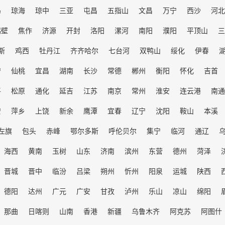
岛
琼海
琼中
三亚
屯昌
五指山
文昌
万宁
西沙
河北
鹤壁
焦作
济源
开封
洛阳
漯河
南阳
濮阳
平顶山
三
斯
鸡西
牡丹江
齐齐哈尔
七台河
双鸭山
绥化
伊春
宁
仙桃
宜昌
湖南
长沙
常德
郴州
衡阳
怀化
吉首
平
松原
通化
延吉
江苏
南京
常州
淮安
连云港
南通
安
萍乡
上饶
新余
鹰潭
宜春
辽宁
沈阳
鞍山
本溪
左旗
包头
赤峰
鄂尔多斯
呼伦贝尔
集宁
临河
通辽
海西
黄南
玉树
山东
济南
滨州
东营
德州
菏泽
晋城
晋中
临汾
吕梁
朔州
忻州
阳泉
运城
陕西
德阳
达州
广元
广安
甘孜
泸州
乐山
凉山
绵阳
那曲
日喀则
山南
香港
新疆
乌鲁木齐
阿克苏
阿图什