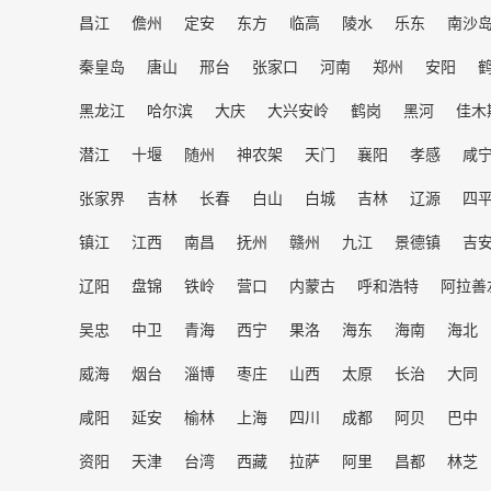
昌江
儋州
定安
东方
临高
陵水
乐东
南沙
秦皇岛
唐山
邢台
张家口
河南
郑州
安阳
黑龙江
哈尔滨
大庆
大兴安岭
鹤岗
黑河
佳木
潜江
十堰
随州
神农架
天门
襄阳
孝感
咸
张家界
吉林
长春
白山
白城
吉林
辽源
四
镇江
江西
南昌
抚州
赣州
九江
景德镇
吉
辽阳
盘锦
铁岭
营口
内蒙古
呼和浩特
阿拉善
吴忠
中卫
青海
西宁
果洛
海东
海南
海北
威海
烟台
淄博
枣庄
山西
太原
长治
大同
咸阳
延安
榆林
上海
四川
成都
阿贝
巴中
资阳
天津
台湾
西藏
拉萨
阿里
昌都
林芝