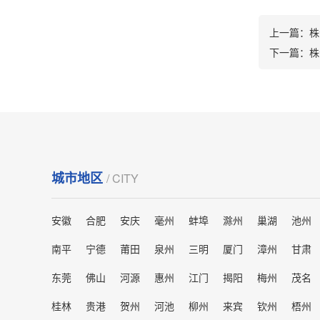
上一篇：
株
下一篇：
株
城市地区
/ CITY
安徽
合肥
安庆
毫州
蚌埠
滁州
巢湖
池州
南平
宁德
莆田
泉州
三明
厦门
漳州
甘肃
东莞
佛山
河源
惠州
江门
揭阳
梅州
茂名
桂林
贵港
贺州
河池
柳州
来宾
钦州
梧州