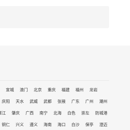
宣城
澳门
北京
重庆
福建
福州
龙岩
庆阳
天水
武威
武都
张掖
广东
广州
潮州
湛江
肇庆
广西
南宁
北海
白色
崇左
防城港
铜仁
兴义
遵义
海南
海口
白沙
保亭
澄迈