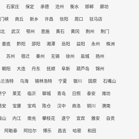
石家庄
保定
承德
沧州
衡水
邯郸
廊坊
门峡
商丘
新乡
许昌
信阳
周口
驻马店
湖北
武汉
鄂州
恩施
黄石
黄冈
荆州
荆门
娄底
黔阳
邵阳
湘潭
岳阳
益阳
永州
株洲
苏州
宿迁
秦州
无锡
徐州
盐城
扬州
朝阳
大连
丹东
抚顺
阜新
葫芦岛
锦州
乌兰浩特
乌海
锡林浩特
宁夏
银川
固原
石嘴山
济宁
莱芜
临沂
聊城
青岛
日照
泰安
潍坊
西安
宝康
宝鸡
陈仓
汉中
商洛
铜川
渭南
眉山
内江
南充
攀枝花
遂宁
宜宾
雅安
自贡
阿勒泰
阿拉尔
博乐
昌吉
哈密
和田