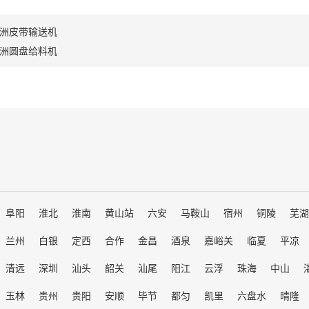
洲皮带输送机
洲圆盘给料机
阜阳
淮北
淮南
黄山站
六安
马鞍山
宿州
铜陵
芜湖
兰州
白银
定西
合作
金昌
酒泉
嘉峪关
临夏
平凉
清远
深圳
汕头
韶关
汕尾
阳江
云浮
珠海
中山
玉林
贵州
贵阳
安顺
毕节
都匀
凯里
六盘水
晴隆