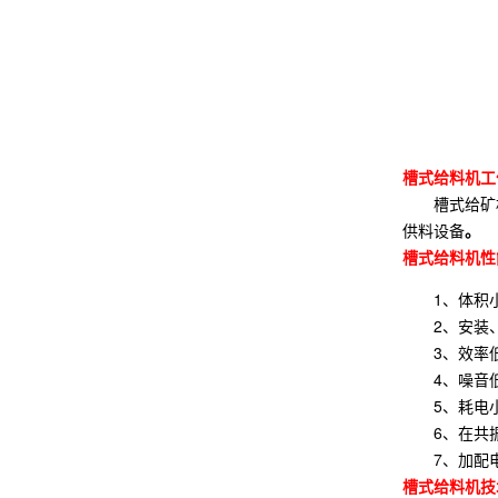
槽式给料机工
槽式给矿机
供料设备
。
槽式给料机性
1、体积
2、安装
3、效率
4、噪音
5、耗电
6、在共
7、加配
槽式给料机技