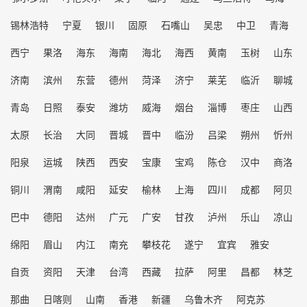
锡林浩特
宁夏
银川
固原
石嘴山
吴忠
中卫
青海
西宁
果洛
海东
海南
海北
海西
黄南
玉树
山东
济南
滨州
东营
德州
菏泽
济宁
莱芜
临沂
聊城
青岛
日照
泰安
潍坊
威海
烟台
淄博
枣庄
山西
太原
长治
大同
晋城
晋中
临汾
吕梁
朔州
忻州
阳泉
运城
陕西
西安
宝康
宝鸡
陈仓
汉中
商洛
铜川
渭南
咸阳
延安
榆林
上海
四川
成都
阿贝
巴中
德阳
达州
广元
广安
甘孜
泸州
乐山
凉山
绵阳
眉山
内江
南充
攀枝花
遂宁
宜宾
雅安
自贡
资阳
天津
台湾
西藏
拉萨
阿里
昌都
林芝
那曲
日喀则
山南
香港
新疆
乌鲁木齐
阿克苏