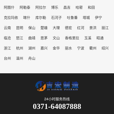
阿图什
阿勒泰
阿拉尔
博乐
昌吉
哈密
和田
克拉玛依
喀什
库尔勒
石河子
吐鲁番
塔城
伊宁
云南
昆明
保山
楚雄
大理
德宏
红河
景洪
丽江
临沧
怒江
曲靖
思茅
文山
香格里拉
玉溪
昭通
浙江
杭州
湖州
嘉兴
金华
丽水
宁波
衢州
绍兴
台州
温州
舟山
24小时服务热线
0371-64087888