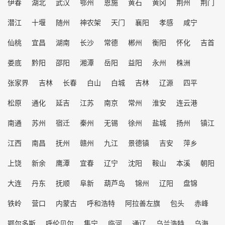
伊春
湖北
武汉
鄂州
恩施
黄石
黄冈
荆州
荆门
潜江
十堰
随州
神农架
天门
襄阳
孝感
咸宁
仙桃
宜昌
湖南
长沙
常德
郴州
衡阳
怀化
吉首
娄底
黔阳
邵阳
湘潭
岳阳
益阳
永州
株洲
张家界
吉林
长春
白山
白城
吉林
辽源
四平
松原
通化
延吉
江苏
南京
常州
淮安
连云港
南通
苏州
宿迁
秦州
无锡
徐州
盐城
扬州
镇江
江西
南昌
抚州
赣州
九江
景德镇
吉安
萍乡
上饶
新余
鹰潭
宜春
辽宁
沈阳
鞍山
本溪
朝阳
大连
丹东
抚顺
阜新
葫芦岛
锦州
辽阳
盘锦
铁岭
营口
内蒙古
呼和浩特
阿拉善左旗
包头
赤峰
鄂尔多斯
呼伦贝尔
集宁
临河
通辽
乌兰浩特
乌海