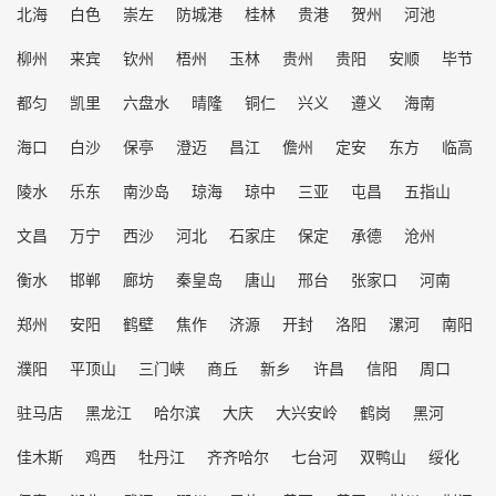
北海
白色
崇左
防城港
桂林
贵港
贺州
河池
柳州
来宾
钦州
梧州
玉林
贵州
贵阳
安顺
毕节
都匀
凯里
六盘水
晴隆
铜仁
兴义
遵义
海南
海口
白沙
保亭
澄迈
昌江
儋州
定安
东方
临高
陵水
乐东
南沙岛
琼海
琼中
三亚
屯昌
五指山
文昌
万宁
西沙
河北
石家庄
保定
承德
沧州
衡水
邯郸
廊坊
秦皇岛
唐山
邢台
张家口
河南
郑州
安阳
鹤壁
焦作
济源
开封
洛阳
漯河
南阳
濮阳
平顶山
三门峡
商丘
新乡
许昌
信阳
周口
驻马店
黑龙江
哈尔滨
大庆
大兴安岭
鹤岗
黑河
佳木斯
鸡西
牡丹江
齐齐哈尔
七台河
双鸭山
绥化