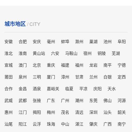
城市地区
/ CITY
安徽
合肥
安庆
毫州
蚌埠
滁州
巢湖
池州
阜阳
淮北
淮南
黄山站
六安
马鞍山
宿州
铜陵
芜湖
宣城
澳门
北京
重庆
福建
福州
龙岩
南平
宁德
莆田
泉州
三明
厦门
漳州
甘肃
兰州
白银
定西
合作
金昌
酒泉
嘉峪关
临夏
平凉
庆阳
天水
武威
武都
张掖
广东
广州
潮州
东莞
佛山
河源
惠州
江门
揭阳
梅州
茂名
清远
深圳
汕头
韶关
汕尾
阳江
云浮
珠海
中山
湛江
肇庆
广西
南宁