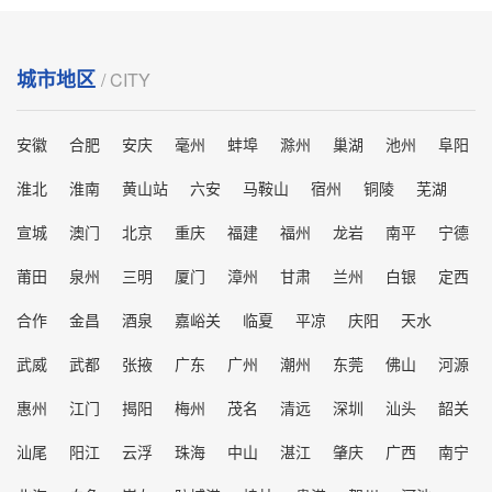
城市地区
/ CITY
安徽
合肥
安庆
毫州
蚌埠
滁州
巢湖
池州
阜阳
淮北
淮南
黄山站
六安
马鞍山
宿州
铜陵
芜湖
宣城
澳门
北京
重庆
福建
福州
龙岩
南平
宁德
莆田
泉州
三明
厦门
漳州
甘肃
兰州
白银
定西
合作
金昌
酒泉
嘉峪关
临夏
平凉
庆阳
天水
武威
武都
张掖
广东
广州
潮州
东莞
佛山
河源
惠州
江门
揭阳
梅州
茂名
清远
深圳
汕头
韶关
汕尾
阳江
云浮
珠海
中山
湛江
肇庆
广西
南宁