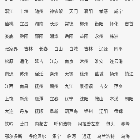
潜江
十堰
随州
神农架
天门
襄阳
孝感
咸宁
仙桃
宜昌
湖南
长沙
常德
郴州
衡阳
怀化
吉首
娄底
黔阳
邵阳
湘潭
岳阳
益阳
永州
株洲
张家界
吉林
长春
白山
白城
吉林
辽源
四平
松原
通化
延吉
江苏
南京
常州
淮安
连云港
南通
苏州
宿迁
秦州
无锡
徐州
盐城
扬州
镇江
江西
南昌
抚州
赣州
九江
景德镇
吉安
萍乡
上饶
新余
鹰潭
宜春
辽宁
沈阳
鞍山
本溪
朝阳
大连
丹东
抚顺
阜新
葫芦岛
锦州
辽阳
盘锦
铁岭
营口
内蒙古
呼和浩特
阿拉善左旗
包头
赤峰
鄂尔多斯
呼伦贝尔
集宁
临河
通辽
乌兰浩特
乌海