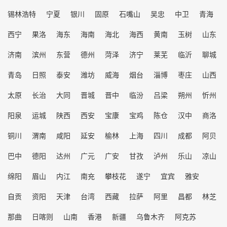
锡林浩特
宁夏
银川
固原
石嘴山
吴忠
中卫
青海
西宁
果洛
海东
海南
海北
海西
黄南
玉树
山东
济南
滨州
东营
德州
菏泽
济宁
莱芜
临沂
聊城
青岛
日照
泰安
潍坊
威海
烟台
淄博
枣庄
山西
太原
长治
大同
晋城
晋中
临汾
吕梁
朔州
忻州
阳泉
运城
陕西
西安
宝康
宝鸡
陈仓
汉中
商洛
铜川
渭南
咸阳
延安
榆林
上海
四川
成都
阿贝
巴中
德阳
达州
广元
广安
甘孜
泸州
乐山
凉山
绵阳
眉山
内江
南充
攀枝花
遂宁
宜宾
雅安
自贡
资阳
天津
台湾
西藏
拉萨
阿里
昌都
林芝
那曲
日喀则
山南
香港
新疆
乌鲁木齐
阿克苏