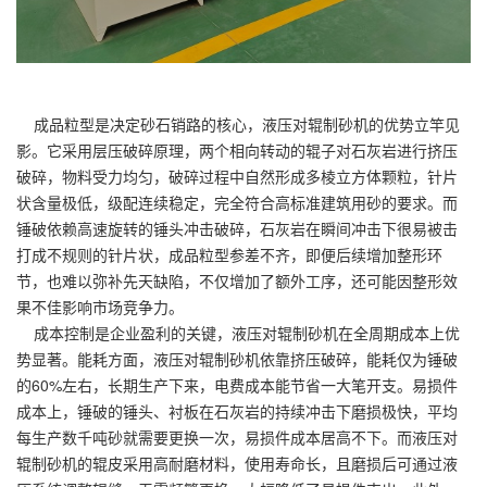
成品粒型是决定砂石销路的核心，液压对辊制砂机的优势立竿见
影。它采用层压破碎原理，两个相向转动的辊子对石灰岩进行挤压
破碎，物料受力均匀，破碎过程中自然形成多棱立方体颗粒，针片
状含量极低，级配连续稳定，完全符合高标准建筑用砂的要求。而
锤破依赖高速旋转的锤头冲击破碎，石灰岩在瞬间冲击下很易被击
打成不规则的针片状，成品粒型参差不齐，即便后续增加整形环
节，也难以弥补先天缺陷，不仅增加了额外工序，还可能因整形效
果不佳影响市场竞争力。
成本控制是企业盈利的关键，液压对辊制砂机在全周期成本上优
势显著。能耗方面，液压对辊制砂机依靠挤压破碎，能耗仅为锤破
的60%左右，长期生产下来，电费成本能节省一大笔开支。易损件
成本上，锤破的锤头、衬板在石灰岩的持续冲击下磨损极快，平均
每生产数千吨砂就需要更换一次，易损件成本居高不下。而液压对
辊制砂机的辊皮采用高耐磨材料，使用寿命长，且磨损后可通过液