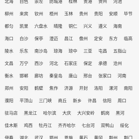
北海
白色
崇左
防城港
桂林
贵港
贺州
河池
柳州
来宾
钦州
梧州
玉林
贵州
贵阳
安顺
毕节
都匀
凯里
六盘水
晴隆
铜仁
兴义
遵义
海南
海口
白沙
保亭
澄迈
昌江
儋州
定安
东方
临高
陵水
乐东
南沙岛
琼海
琼中
三亚
屯昌
五指山
文昌
万宁
西沙
河北
石家庄
保定
承德
沧州
衡水
邯郸
廊坊
秦皇岛
唐山
邢台
张家口
河南
郑州
安阳
鹤壁
焦作
济源
开封
洛阳
漯河
南阳
濮阳
平顶山
三门峡
商丘
新乡
许昌
信阳
周口
驻马店
黑龙江
哈尔滨
大庆
大兴安岭
鹤岗
黑河
佳木斯
鸡西
牡丹江
齐齐哈尔
七台河
双鸭山
绥化
伊春
湖北
武汉
鄂州
恩施
黄石
黄冈
荆州
荆门