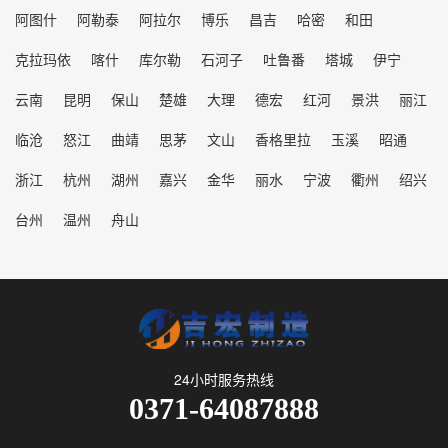
阿图什
阿勒泰
阿拉尔
博乐
昌吉
哈密
和田
克拉玛依
喀什
库尔勒
石河子
吐鲁番
塔城
伊宁
云南
昆明
保山
楚雄
大理
德宏
红河
景洪
丽江
临沧
怒江
曲靖
思茅
文山
香格里拉
玉溪
昭通
浙江
杭州
湖州
嘉兴
金华
丽水
宁波
衢州
绍兴
台州
温州
舟山
24小时服务热线
0371-64087888