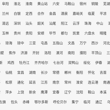
阜阳
淮北
淮南
黄山站
六安
马鞍山
宿州
铜陵
芜湖
兰州
白银
定西
合作
金昌
酒泉
嘉峪关
临夏
平凉
清远
深圳
汕头
韶关
汕尾
阳江
云浮
珠海
中山
玉林
贵州
贵阳
安顺
毕节
都匀
凯里
六盘水
晴隆
岛
琼海
琼中
三亚
屯昌
五指山
文昌
万宁
西沙
河北
鹤壁
焦作
济源
开封
洛阳
漯河
南阳
濮阳
平顶山
三
斯
鸡西
牡丹江
齐齐哈尔
七台河
双鸭山
绥化
伊春
宁
仙桃
宜昌
湖南
长沙
常德
郴州
衡阳
怀化
吉首
平
松原
通化
延吉
江苏
南京
常州
淮安
连云港
南通
安
萍乡
上饶
新余
鹰潭
宜春
辽宁
沈阳
鞍山
本溪
左旗
包头
赤峰
鄂尔多斯
呼伦贝尔
集宁
临河
通辽