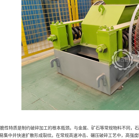
性特质是制约破碎加工的根本瓶颈。与金属、矿石等常规物料不同，石
易集中并快速扩散形成裂纹。在常规高速冲击、碾压破碎工艺中，高强度