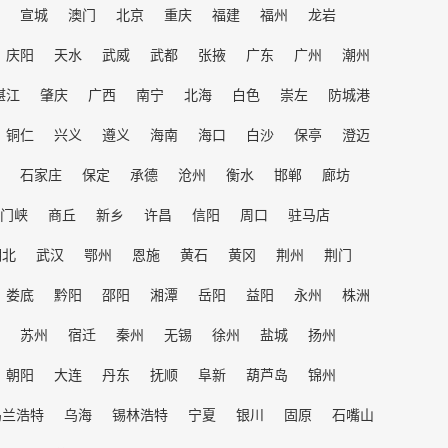
宣城
澳门
北京
重庆
福建
福州
龙岩
庆阳
天水
武威
武都
张掖
广东
广州
潮州
湛江
肇庆
广西
南宁
北海
白色
崇左
防城港
铜仁
兴义
遵义
海南
海口
白沙
保亭
澄迈
石家庄
保定
承德
沧州
衡水
邯郸
廊坊
门峡
商丘
新乡
许昌
信阳
周口
驻马店
湖北
武汉
鄂州
恩施
黄石
黄冈
荆州
荆门
娄底
黔阳
邵阳
湘潭
岳阳
益阳
永州
株洲
苏州
宿迁
秦州
无锡
徐州
盐城
扬州
朝阳
大连
丹东
抚顺
阜新
葫芦岛
锦州
乌兰浩特
乌海
锡林浩特
宁夏
银川
固原
石嘴山