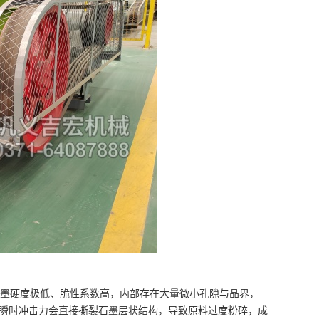
墨硬度极低、脆性系数高，内部存在大量微小孔隙与晶界，
瞬时冲击力会直接撕裂石墨层状结构，导致原料过度粉碎，成