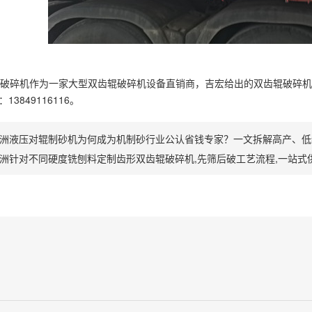
碎机作为一家大型双齿辊破碎机设备直销商，吉宏给出的双齿辊破碎机
3849116116。
洲液压对辊制砂机为何成为机制砂行业公认省钱专家？一文拆解高产、低
洲针对不同硬度铣刨料定制齿形双齿辊破碎机,先筛后破工艺流程,一站式