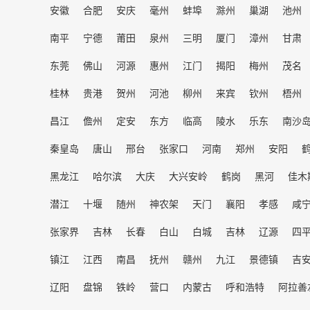
安徽
合肥
安庆
毫州
蚌埠
滁州
巢湖
池州
南平
宁德
莆田
泉州
三明
厦门
漳州
甘肃
东莞
佛山
河源
惠州
江门
揭阳
梅州
茂名
桂林
贵港
贺州
河池
柳州
来宾
钦州
梧州
昌江
儋州
定安
东方
临高
陵水
乐东
南沙
秦皇岛
唐山
邢台
张家口
河南
郑州
安阳
黑龙江
哈尔滨
大庆
大兴安岭
鹤岗
黑河
佳木
潜江
十堰
随州
神农架
天门
襄阳
孝感
咸
张家界
吉林
长春
白山
白城
吉林
辽源
四
镇江
江西
南昌
抚州
赣州
九江
景德镇
吉
辽阳
盘锦
铁岭
营口
内蒙古
呼和浩特
阿拉善