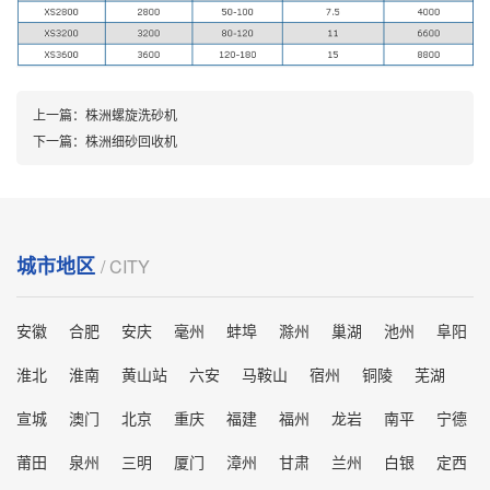
上一篇：
株洲螺旋洗砂机
下一篇：
株洲细砂回收机
城市地区
/ CITY
安徽
合肥
安庆
毫州
蚌埠
滁州
巢湖
池州
阜阳
淮北
淮南
黄山站
六安
马鞍山
宿州
铜陵
芜湖
宣城
澳门
北京
重庆
福建
福州
龙岩
南平
宁德
莆田
泉州
三明
厦门
漳州
甘肃
兰州
白银
定西