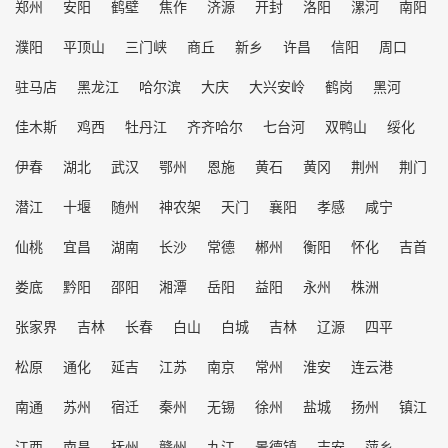
郑州
安阳
鹤壁
焦作
济源
开封
洛阳
漯河
南阳
濮阳
平顶山
三门峡
商丘
新乡
许昌
信阳
周口
驻马店
黑龙江
哈尔滨
大庆
大兴安岭
鹤岗
黑河
佳木斯
鸡西
牡丹江
齐齐哈尔
七台河
双鸭山
绥化
伊春
湖北
武汉
鄂州
恩施
黄石
黄冈
荆州
荆门
潜江
十堰
随州
神农架
天门
襄阳
孝感
咸宁
仙桃
宜昌
湖南
长沙
常德
郴州
衡阳
怀化
吉首
娄底
黔阳
邵阳
湘潭
岳阳
益阳
永州
株洲
张家界
吉林
长春
白山
白城
吉林
辽源
四平
松原
通化
延吉
江苏
南京
常州
淮安
连云港
南通
苏州
宿迁
秦州
无锡
徐州
盐城
扬州
镇江
江西
南昌
抚州
赣州
九江
景德镇
吉安
萍乡