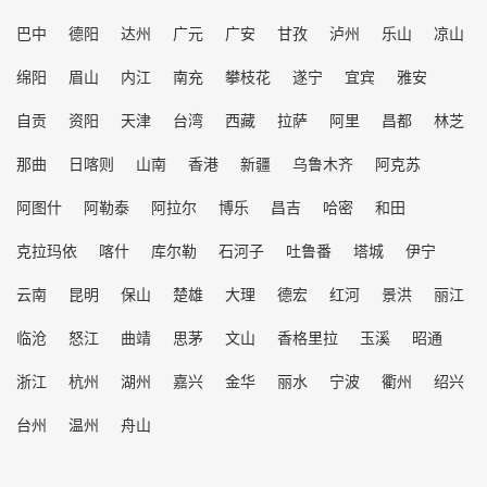
巴中
德阳
达州
广元
广安
甘孜
泸州
乐山
凉山
绵阳
眉山
内江
南充
攀枝花
遂宁
宜宾
雅安
自贡
资阳
天津
台湾
西藏
拉萨
阿里
昌都
林芝
那曲
日喀则
山南
香港
新疆
乌鲁木齐
阿克苏
阿图什
阿勒泰
阿拉尔
博乐
昌吉
哈密
和田
克拉玛依
喀什
库尔勒
石河子
吐鲁番
塔城
伊宁
云南
昆明
保山
楚雄
大理
德宏
红河
景洪
丽江
临沧
怒江
曲靖
思茅
文山
香格里拉
玉溪
昭通
浙江
杭州
湖州
嘉兴
金华
丽水
宁波
衢州
绍兴
台州
温州
舟山