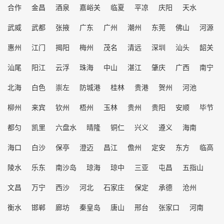
合作
金昌
酒泉
嘉峪关
临夏
平凉
庆阳
天水
武威
武都
张掖
广东
广州
潮州
东莞
佛山
河源
惠州
江门
揭阳
梅州
茂名
清远
深圳
汕头
韶关
汕尾
阳江
云浮
珠海
中山
湛江
肇庆
广西
南宁
北海
白色
崇左
防城港
桂林
贵港
贺州
河池
柳州
来宾
钦州
梧州
玉林
贵州
贵阳
安顺
毕节
都匀
凯里
六盘水
晴隆
铜仁
兴义
遵义
海南
海口
白沙
保亭
澄迈
昌江
儋州
定安
东方
临高
陵水
乐东
南沙岛
琼海
琼中
三亚
屯昌
五指山
文昌
万宁
西沙
河北
石家庄
保定
承德
沧州
衡水
邯郸
廊坊
秦皇岛
唐山
邢台
张家口
河南