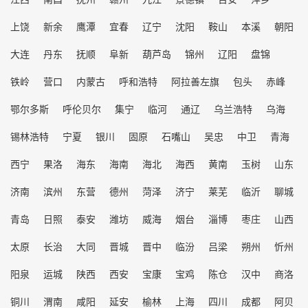
上饶
新余
鹰潭
宜春
辽宁
沈阳
鞍山
本溪
朝阳
大连
丹东
抚顺
阜新
葫芦岛
锦州
辽阳
盘锦
铁岭
营口
内蒙古
呼和浩特
阿拉善左旗
包头
赤峰
鄂尔多斯
呼伦贝尔
集宁
临河
通辽
乌兰浩特
乌海
锡林浩特
宁夏
银川
固原
石嘴山
吴忠
中卫
青海
西宁
果洛
海东
海南
海北
海西
黄南
玉树
山东
济南
滨州
东营
德州
菏泽
济宁
莱芜
临沂
聊城
青岛
日照
泰安
潍坊
威海
烟台
淄博
枣庄
山西
太原
长治
大同
晋城
晋中
临汾
吕梁
朔州
忻州
阳泉
运城
陕西
西安
宝康
宝鸡
陈仓
汉中
商洛
铜川
渭南
咸阳
延安
榆林
上海
四川
成都
阿贝