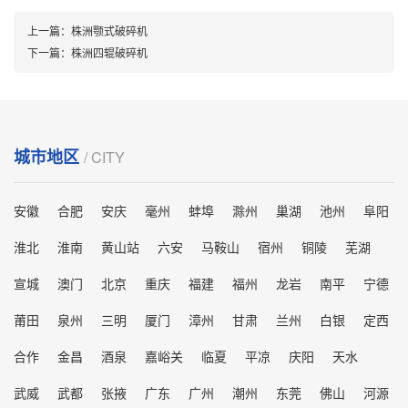
上一篇：
株洲颚式破碎机
下一篇：
株洲四辊破碎机
城市地区
/ CITY
安徽
合肥
安庆
毫州
蚌埠
滁州
巢湖
池州
阜阳
淮北
淮南
黄山站
六安
马鞍山
宿州
铜陵
芜湖
宣城
澳门
北京
重庆
福建
福州
龙岩
南平
宁德
莆田
泉州
三明
厦门
漳州
甘肃
兰州
白银
定西
合作
金昌
酒泉
嘉峪关
临夏
平凉
庆阳
天水
武威
武都
张掖
广东
广州
潮州
东莞
佛山
河源