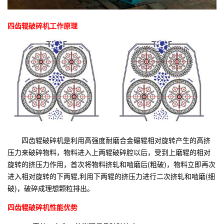
四齿辊破碎机工作原理
四齿辊破碎机是利用高强度耐磨合金碾辊相对旋转产生的高挤
压力来破碎物料，物料进入上两辊破碎腔以后，受到上磨辊的相对
旋转的挤压力作用，首次将物料挤轧和啮磨后(粗破)，物料立即再次
进入相对旋转的下两辊,利用下两辊的挤压力进行二次挤轧和啮磨(细
破)，破碎成理想颗粒排出。
四齿辊破碎机性能优势