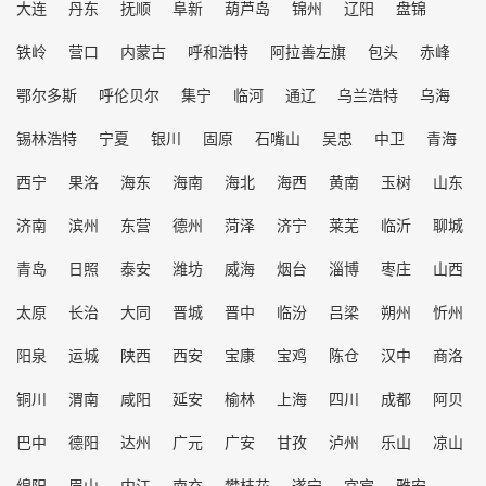
大连
丹东
抚顺
阜新
葫芦岛
锦州
辽阳
盘锦
铁岭
营口
内蒙古
呼和浩特
阿拉善左旗
包头
赤峰
鄂尔多斯
呼伦贝尔
集宁
临河
通辽
乌兰浩特
乌海
锡林浩特
宁夏
银川
固原
石嘴山
吴忠
中卫
青海
西宁
果洛
海东
海南
海北
海西
黄南
玉树
山东
济南
滨州
东营
德州
菏泽
济宁
莱芜
临沂
聊城
青岛
日照
泰安
潍坊
威海
烟台
淄博
枣庄
山西
太原
长治
大同
晋城
晋中
临汾
吕梁
朔州
忻州
阳泉
运城
陕西
西安
宝康
宝鸡
陈仓
汉中
商洛
铜川
渭南
咸阳
延安
榆林
上海
四川
成都
阿贝
巴中
德阳
达州
广元
广安
甘孜
泸州
乐山
凉山
绵阳
眉山
内江
南充
攀枝花
遂宁
宜宾
雅安