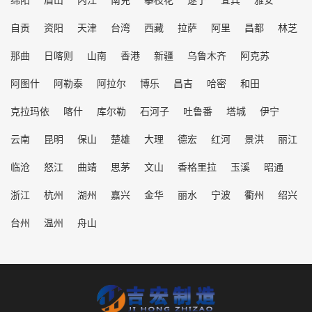
自贡
资阳
天津
台湾
西藏
拉萨
阿里
昌都
林芝
那曲
日喀则
山南
香港
新疆
乌鲁木齐
阿克苏
阿图什
阿勒泰
阿拉尔
博乐
昌吉
哈密
和田
克拉玛依
喀什
库尔勒
石河子
吐鲁番
塔城
伊宁
云南
昆明
保山
楚雄
大理
德宏
红河
景洪
丽江
临沧
怒江
曲靖
思茅
文山
香格里拉
玉溪
昭通
浙江
杭州
湖州
嘉兴
金华
丽水
宁波
衢州
绍兴
台州
温州
舟山