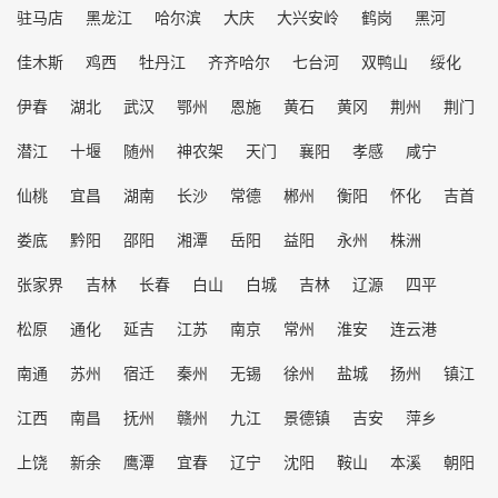
驻马店
黑龙江
哈尔滨
大庆
大兴安岭
鹤岗
黑河
佳木斯
鸡西
牡丹江
齐齐哈尔
七台河
双鸭山
绥化
伊春
湖北
武汉
鄂州
恩施
黄石
黄冈
荆州
荆门
潜江
十堰
随州
神农架
天门
襄阳
孝感
咸宁
仙桃
宜昌
湖南
长沙
常德
郴州
衡阳
怀化
吉首
娄底
黔阳
邵阳
湘潭
岳阳
益阳
永州
株洲
张家界
吉林
长春
白山
白城
吉林
辽源
四平
松原
通化
延吉
江苏
南京
常州
淮安
连云港
南通
苏州
宿迁
秦州
无锡
徐州
盐城
扬州
镇江
江西
南昌
抚州
赣州
九江
景德镇
吉安
萍乡
上饶
新余
鹰潭
宜春
辽宁
沈阳
鞍山
本溪
朝阳