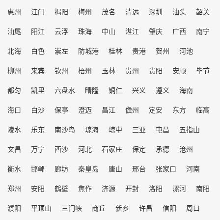
惠州
江门
揭阳
梅州
茂名
清远
深圳
汕头
韶关
汕尾
阳江
云浮
珠海
中山
湛江
肇庆
广西
南宁
北海
白色
崇左
防城港
桂林
贵港
贺州
河池
柳州
来宾
钦州
梧州
玉林
贵州
贵阳
安顺
毕节
都匀
凯里
六盘水
晴隆
铜仁
兴义
遵义
海南
海口
白沙
保亭
澄迈
昌江
儋州
定安
东方
临高
陵水
乐东
南沙岛
琼海
琼中
三亚
屯昌
五指山
文昌
万宁
西沙
河北
石家庄
保定
承德
沧州
衡水
邯郸
廊坊
秦皇岛
唐山
邢台
张家口
河南
郑州
安阳
鹤壁
焦作
济源
开封
洛阳
漯河
南阳
濮阳
平顶山
三门峡
商丘
新乡
许昌
信阳
周口