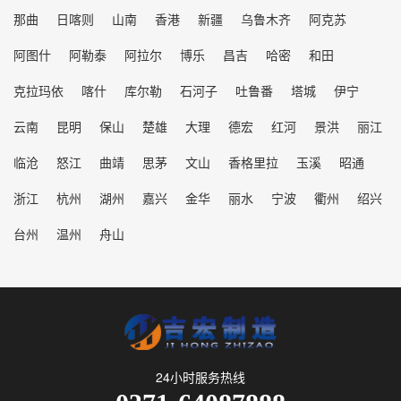
那曲
日喀则
山南
香港
新疆
乌鲁木齐
阿克苏
阿图什
阿勒泰
阿拉尔
博乐
昌吉
哈密
和田
克拉玛依
喀什
库尔勒
石河子
吐鲁番
塔城
伊宁
云南
昆明
保山
楚雄
大理
德宏
红河
景洪
丽江
临沧
怒江
曲靖
思茅
文山
香格里拉
玉溪
昭通
浙江
杭州
湖州
嘉兴
金华
丽水
宁波
衢州
绍兴
台州
温州
舟山
24小时服务热线