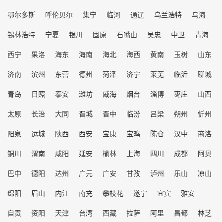
鄂尔多斯
呼伦贝尔
集宁
临河
通辽
乌兰浩特
乌海
锡林浩特
宁夏
银川
固原
石嘴山
吴忠
中卫
青海
西宁
果洛
海东
海南
海北
海西
黄南
玉树
山东
济南
滨州
东营
德州
菏泽
济宁
莱芜
临沂
聊城
青岛
日照
泰安
潍坊
威海
烟台
淄博
枣庄
山西
太原
长治
大同
晋城
晋中
临汾
吕梁
朔州
忻州
阳泉
运城
陕西
西安
宝康
宝鸡
陈仓
汉中
商洛
铜川
渭南
咸阳
延安
榆林
上海
四川
成都
阿贝
巴中
德阳
达州
广元
广安
甘孜
泸州
乐山
凉山
绵阳
眉山
内江
南充
攀枝花
遂宁
宜宾
雅安
自贡
资阳
天津
台湾
西藏
拉萨
阿里
昌都
林芝