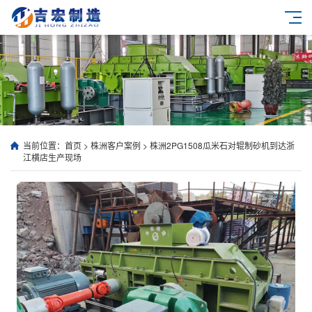
当前位置：
首页
>
株洲客户案例
>
株洲2PG1508瓜米石对辊制砂机到达浙
江横店生产现场