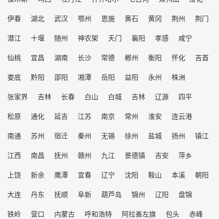
伊春
湖北
武汉
鄂州
恩施
黄石
黄冈
荆州
荆门
潜江
十堰
随州
神农架
天门
襄阳
孝感
咸宁
仙桃
宜昌
湖南
长沙
常德
郴州
衡阳
怀化
吉首
娄底
黔阳
邵阳
湘潭
岳阳
益阳
永州
株洲
张家界
吉林
长春
白山
白城
吉林
辽源
四平
松原
通化
延吉
江苏
南京
常州
淮安
连云港
南通
苏州
宿迁
秦州
无锡
徐州
盐城
扬州
镇江
江西
南昌
抚州
赣州
九江
景德镇
吉安
萍乡
上饶
新余
鹰潭
宜春
辽宁
沈阳
鞍山
本溪
朝阳
大连
丹东
抚顺
阜新
葫芦岛
锦州
辽阳
盘锦
铁岭
营口
内蒙古
呼和浩特
阿拉善左旗
包头
赤峰