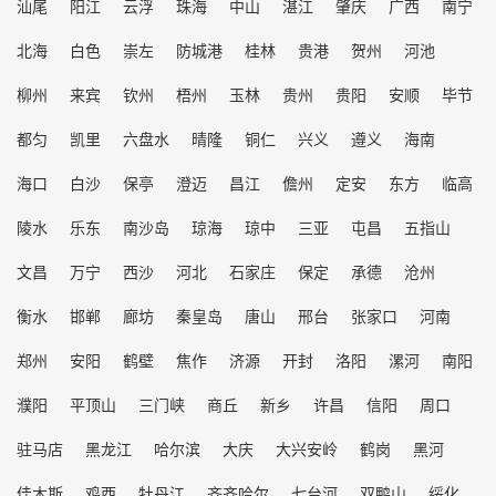
汕尾
阳江
云浮
珠海
中山
湛江
肇庆
广西
南宁
北海
白色
崇左
防城港
桂林
贵港
贺州
河池
柳州
来宾
钦州
梧州
玉林
贵州
贵阳
安顺
毕节
都匀
凯里
六盘水
晴隆
铜仁
兴义
遵义
海南
海口
白沙
保亭
澄迈
昌江
儋州
定安
东方
临高
陵水
乐东
南沙岛
琼海
琼中
三亚
屯昌
五指山
文昌
万宁
西沙
河北
石家庄
保定
承德
沧州
衡水
邯郸
廊坊
秦皇岛
唐山
邢台
张家口
河南
郑州
安阳
鹤壁
焦作
济源
开封
洛阳
漯河
南阳
濮阳
平顶山
三门峡
商丘
新乡
许昌
信阳
周口
驻马店
黑龙江
哈尔滨
大庆
大兴安岭
鹤岗
黑河
佳木斯
鸡西
牡丹江
齐齐哈尔
七台河
双鸭山
绥化