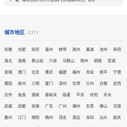
城市地区
/ CITY
安徽
合肥
安庆
毫州
蚌埠
滁州
巢湖
池州
阜阳
淮北
淮南
黄山站
六安
马鞍山
宿州
铜陵
芜湖
宣城
澳门
北京
重庆
福建
福州
龙岩
南平
宁德
莆田
泉州
三明
厦门
漳州
甘肃
兰州
白银
定西
合作
金昌
酒泉
嘉峪关
临夏
平凉
庆阳
天水
武威
武都
张掖
广东
广州
潮州
东莞
佛山
河源
惠州
江门
揭阳
梅州
茂名
清远
深圳
汕头
韶关