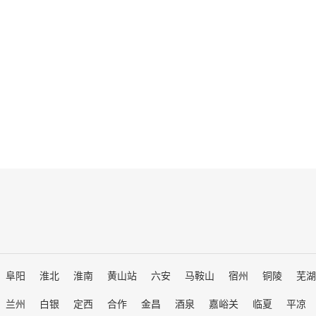
阜阳
淮北
淮南
黄山站
六安
马鞍山
宿州
铜陵
芜湖
兰州
白银
定西
合作
金昌
酒泉
嘉峪关
临夏
平凉