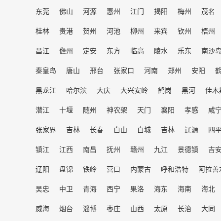
东莞
佛山
河源
惠州
江门
揭阳
梅州
茂名
桂林
贵港
贺州
河池
柳州
来宾
钦州
梧州
昌江
儋州
定安
东方
临高
陵水
乐东
南沙
秦皇岛
唐山
邢台
张家口
河南
郑州
安阳
黑龙江
哈尔滨
大庆
大兴安岭
鹤岗
黑河
佳木
潜江
十堰
随州
神农架
天门
襄阳
孝感
咸
张家界
吉林
长春
白山
白城
吉林
辽源
四
镇江
江西
南昌
抚州
赣州
九江
景德镇
吉
辽阳
盘锦
铁岭
营口
内蒙古
呼和浩特
阿拉善
吴忠
中卫
青海
西宁
果洛
海东
海南
海北
威海
烟台
淄博
枣庄
山西
太原
长治
大同