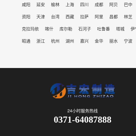
咸阳
延安
榆林
上海
四川
成都
阿贝
巴中
资阳
天津
台湾
西藏
拉萨
阿里
昌都
林芝
克拉玛依
喀什
库尔勒
石河子
吐鲁番
塔城
伊
昭通
浙江
杭州
湖州
嘉兴
金华
丽水
宁波
24小时服务热线
0371-64087888