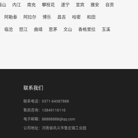
眉山
内江
南充
攀枝花
遂宁
宜宾
雅安
自贡
阿勒泰
阿拉尔
博乐
昌吉
哈密
和田
临沧
怒江
曲靖
思茅
文山
香格里拉
玉溪
联系我们
联系电话：0371-64087888
售前咨询：13849116116
电子邮箱：88888888@qq.com
公司地址：河南省巩义市鲁庄镇工业园