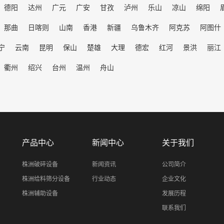
德阳
达州
广元
广安
甘孜
泸州
乐山
凉山
绵阳
那曲
日喀则
山南
香港
新疆
乌鲁木齐
阿克苏
阿图什
宁
云南
昆明
保山
楚雄
大理
德宏
红河
景洪
丽江
衢州
绍兴
台州
温州
舟山
产品中心
新闻中心
关于我们
株洲破碎设备
新闻资讯
公司简介
株洲给料筛分设备
行业动态
企业文化
株洲辅助设备
发展历程
联系我们