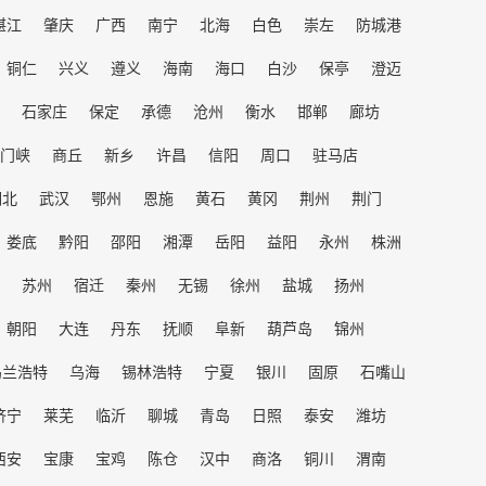
湛江
肇庆
广西
南宁
北海
白色
崇左
防城港
铜仁
兴义
遵义
海南
海口
白沙
保亭
澄迈
石家庄
保定
承德
沧州
衡水
邯郸
廊坊
门峡
商丘
新乡
许昌
信阳
周口
驻马店
湖北
武汉
鄂州
恩施
黄石
黄冈
荆州
荆门
娄底
黔阳
邵阳
湘潭
岳阳
益阳
永州
株洲
苏州
宿迁
秦州
无锡
徐州
盐城
扬州
朝阳
大连
丹东
抚顺
阜新
葫芦岛
锦州
乌兰浩特
乌海
锡林浩特
宁夏
银川
固原
石嘴山
济宁
莱芜
临沂
聊城
青岛
日照
泰安
潍坊
西安
宝康
宝鸡
陈仓
汉中
商洛
铜川
渭南