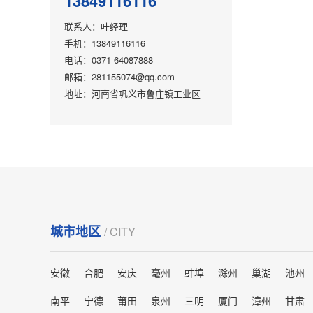
13849116116
联系人：叶经理
手机：13849116116
电话：0371-64087888
邮箱：281155074@qq.com
地址：河南省巩义市鲁庄镇工业区
城市地区
/ CITY
安徽
合肥
安庆
毫州
蚌埠
滁州
巢湖
池州
南平
宁德
莆田
泉州
三明
厦门
漳州
甘肃