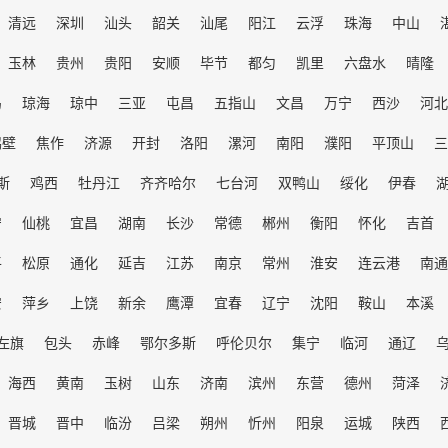
清远
深圳
汕头
韶关
汕尾
阳江
云浮
珠海
中山
玉林
贵州
贵阳
安顺
毕节
都匀
凯里
六盘水
晴隆
岛
琼海
琼中
三亚
屯昌
五指山
文昌
万宁
西沙
河北
鹤壁
焦作
济源
开封
洛阳
漯河
南阳
濮阳
平顶山
三
斯
鸡西
牡丹江
齐齐哈尔
七台河
双鸭山
绥化
伊春
宁
仙桃
宜昌
湖南
长沙
常德
郴州
衡阳
怀化
吉首
平
松原
通化
延吉
江苏
南京
常州
淮安
连云港
南通
安
萍乡
上饶
新余
鹰潭
宜春
辽宁
沈阳
鞍山
本溪
左旗
包头
赤峰
鄂尔多斯
呼伦贝尔
集宁
临河
通辽
海西
黄南
玉树
山东
济南
滨州
东营
德州
菏泽
晋城
晋中
临汾
吕梁
朔州
忻州
阳泉
运城
陕西